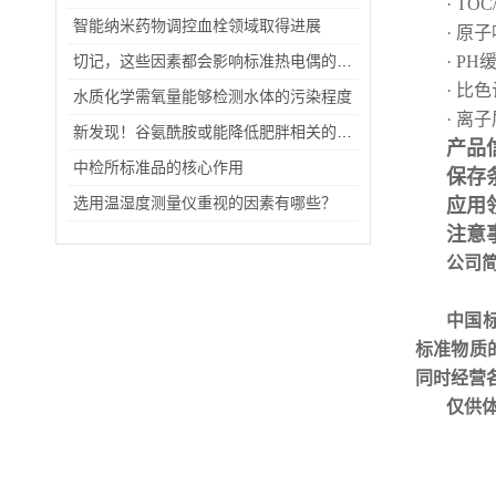
· TO
智能纳米药物调控血栓领域取得进展
· 原
切记，这些因素都会影响标准热电偶的使用寿命
· P
· 比
水质化学需氧量能够检测水体的污染程度
· 离
新发现！谷氨酰胺或能降低肥胖相关的机体炎症
产品
中检所标准品的核心作用
保存
选用温湿度测量仪重视的因素有哪些？
应用
注意
公司
中国
标准物质
同时经营
仅供