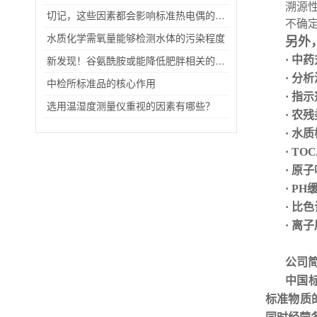
溯源性
切记，这些因素都会影响标准热电偶的使用寿命
不确
水质化学需氧量能够检测水体的污染程度
另外
· 中
新发现！谷氨酰胺或能降低肥胖相关的机体炎症
· 分
中检所标准品的核心作用
· 指
选用温湿度测量仪重视的因素有哪些？
· 农
· 水
· TO
· 原
· P
· 比
· 离
公司
中国
标准物质