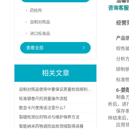
温馨
咨询客服
药检所
自制对照品
经营
进口标准品
产品
查看全部
棕色
分析方
研制
相关文章
标准
自制对照品使用中要保证质量检验顺利进行
6-姜
制备
标准钢卷尺的测量操作流程
析后，进
数显卡尺使用该注意什么？
保存
裂缝检测仪的特点与维护保养方法
样结束后
应用
智能纳米药物调控血栓领域取得进展