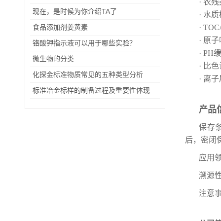
· 农
现在，是时候为你介绍TA了
· 水
食品添加剂姜黄素
· TO
· 原
铬酸钾指示液可以用于哪些实验？
· P
微生物的分类
· 比
化探金标准物质常见的五种类型分析
· 离
标准冶金标样的制备过程及重要性体现
产品
保存
后，密闭
应用
溯源性
注意