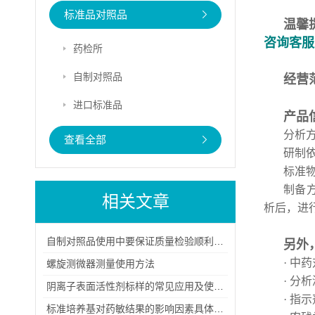
标准品对照品
温馨
咨询客服
药检所
自制对照品
经营
进口标准品
产品
分析方
查看全部
研制
标准
制备
相关文章
析后，进
自制对照品使用中要保证质量检验顺利进行
另外
· 中
螺旋测微器测量使用方法
· 分
阴离子表面活性剂标样的常见应用及使用注意事项
· 指
标准培养基对药敏结果的影响因素具体有哪几点？