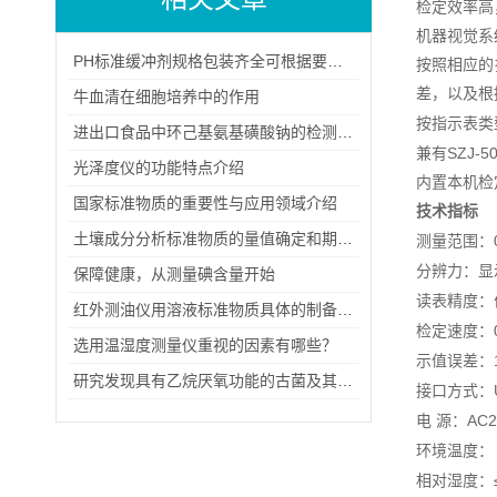
检定效率高
机器视觉系
PH标准缓冲剂规格包装齐全可根据要求定制包装
按照相应的
差，以及根
牛血清在细胞培养中的作用
按指示表类
进出口食品中环己基氨基磺酸钠的检测方法（一）
SZJ-5
兼有
光泽度仪的功能特点介绍
内置本机检
国家标准物质的重要性与应用领域介绍
技术指标
土壤成分分析标准物质的量值确定和期间核查
测量范围：
分辨力：显
保障健康，从测量碘含量开始
读表精度：
红外测油仪用溶液标准物质具体的制备步骤
检定速度：
选用温湿度测量仪重视的因素有哪些？
示值误差：
研究发现具有乙烷厌氧功能的古菌及其代谢途径
接口方式：
AC
电
源：
环境温度：
相对湿度：