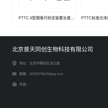
高精度引伸计标定仪长度计量器具
PTTC-II型钢卷尺检定装置长度计量仪器
PTTC标准光泽度板
北京普天同创生物科技有限公司
地址：北京市朝阳区汤立路
邮箱：3032079623@qq.com
传真：