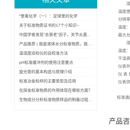
温度
*里看化学（一）：足球里的化学
分辨
关于标准物质证书的17个小知识~
温度
中国学者发现“去衰老”因子，关节炎基因治疗有望突破
最大
产品推荐 | 我是液体水分标准物质，我为自己代言
温度
温湿度巡检仪的自校准方法
干湿
pH标准缓冲剂的使用注意要点
仪表
旋光管的基本构造与原理介绍
仪
表
标准冶金标样的主要类型及应用
仪表
化探金标准物质的作用体现在哪些方面？
标准通
生物成分分析标准物质样品的制备过程及包装储存情况
产品咨