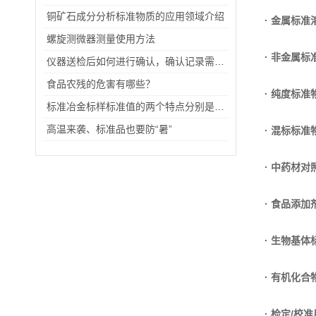
铜矿石成分分析标准物质的应用领域介绍
· 金属标准
螺旋测微器测量使用方法
· 非金属标
仪器送检后如何进行确认，确认记录需要哪些内容？
食品农残的危害有哪些？
· 纯度标准
标准冶金标样标准值的两个特点分别是怎么样的
高温来袭、标准品也要防“暑”
· 混标标准
· 中药材对
· 食品添
· 生物基体
· 有机化
· 检定/校