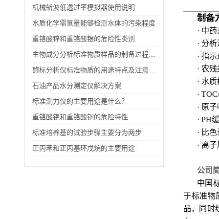
机械斩波低透过率模拟器使用说明
制备
水质化学需氧量能够检测水体的污染程度
· 中
重铬酸锌和重铬酸银的危险性类别
· 分
生物成分分析标准物质样品的制备过程及包装储存情况
· 指
· 农
酶标分析仪标准物质的用途特点及注意事项
· 水
石油产品水分测定仪解决方案
· TO
标准测力仪的主要用途是什么？
· 原
重铬酸铯和重铬酸铜的危险特性
· P
· 比
标准培养基的试验步骤主要分为两步
· 离
正丙苯和正丙基环戊烷的主要用途
公司
中国
于标准物
品，同时