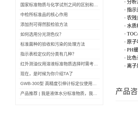
· 分
国家标准物质与化学试剂之间的区别和其具有的特点
· 指
中检所标准品的核心作用
· 农
添加剂可得然胶检验方法
· 水
· TO
如何选用分光测色仪？
· 原
标准菌种的验收和污染的处理方法
· P
指示表检定仪的分类有几种？
· 比
红外测油仪用溶液标准物质选择时需考虑哪些因素？
· 离
现在，是时候为你介绍TA了
GWB-300型 高精度引伸计标定仪使用说明书
产品咨
产品推荐 | 我是液体水分标准物质，我为自己代言