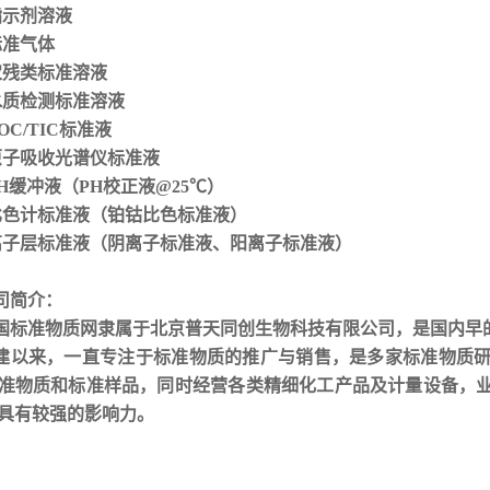
 指示剂溶液
标准气体
 农残类标准溶液
 水质检测标准溶液
TOC/TIC标准液
 原子吸收光谱仪标准液
 PH缓冲液（PH校正液@25℃）
 比色计标准液（铂钴比色标准液）
 离子层标准液（阴离子标准液、阳离子标准液）
司简介：
国标准物质网隶属于北京普天同创生物科技有限公司，是国内早
建以来，一直专注于标准物质的推广与销售，是多家标准物质
准物质和标准样品，同时经营各类精细化工产品及计量设备，
具有较强的影响力
。