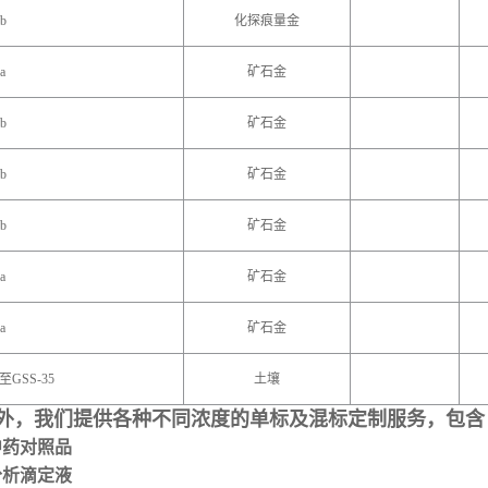
b
化探痕量金
a
矿石金
b
矿石金
b
矿石金
b
矿石金
a
矿石金
a
矿石金
9至GSS-35
土壤
外，我们提供各种不同浓度的单标及混标定制服务，包含
 中药对照品
 分析滴定液