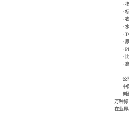
·
·
·
·
· 
·
·
·
·
公
中
创
万种标
在业界