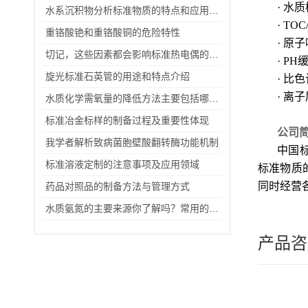
· 水
水系沉积物分析标准物质的特点和应用范围
· TO
重铬酸铯和重铬酸铜的危险特性
· 原
切记，这些因素都会影响标准热电偶的使用寿命
· P
旋光标准石英管的用途和特点介绍
· 比
· 离
水质化学需氧量的降低方法主要包括哪些？
标准冶金标样的制备过程及重要性体现
公司
我学者解析致病菌胞壁酸翻转酶功能机制
中国
标准溶液定制的注意事项及应用领域
标准物质
同时经营
药品对照品的制备方法与管理方式
水质氨氮的主要来源你了解吗？常用的检测方法介绍
产品咨