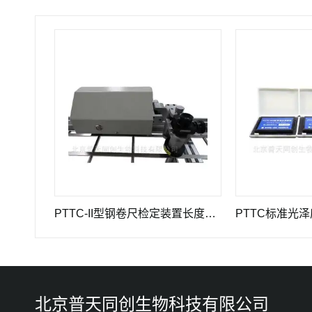
0JA型高精度引伸计标定仪长度计量器具
PTTC-II型钢卷尺检定装置长度计量仪器
PTTC标准光泽度板
北京普天同创生物科技有限公司