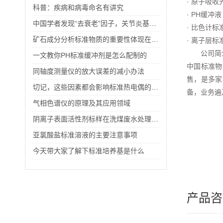
· 原子吸
科普：疾病和病毒命名有讲究
· PH缓冲
中国学者发现“去衰老”因子，关节炎基因治疗有望突破
· 比色计
矿石成分分析标准物质的重要性体现在哪些方面？
· 离子层
公司简
一文教你PH标准缓冲剂是怎么配制的
中国标准物
同轴度测量仪的放大误差的减小办法
售，是多家
切记，这些因素都会影响标准热电偶的使用寿命
备，业务遍
气相色谱仪的原理及其应用领域
阴离子表面活性剂标样在洗煤废水处理的方案分析
亚氯酸盐标准溶液的主要注意事项
今天带大家了解下标准培养基是什么
产品咨