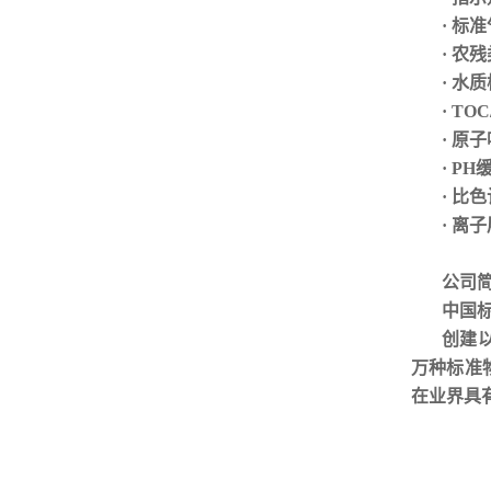
·
标准
· 农
· 水
· TO
· 原
· P
· 比
· 离
公司
中国
创建
万种标准
在业界具