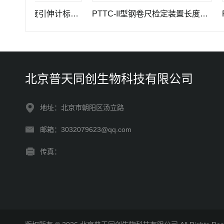
GWB-200JA型高精度引伸计标定仪长度计量器具
PTTC-II型钢卷尺检定装置长度计量仪器
PTT
北京普天同创生物科技有限公司
地址：北京市朝阳区汤立路
邮箱：3032079623@qq.com
传真：