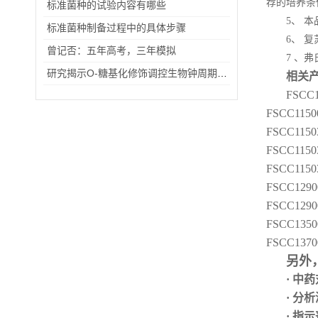
荐的培养条
标准菌种的试验内容有哪些
5、 
标准菌种制备过程中的具体步骤
6、 
曾记否：五年高考，三年模拟
7 、
研究揭示O-糖基化修饰调控生物钟周期的分子机制
相关
FSCC
FSCC115
FSCC115
FSCC115
FSCC115
FSCC129
FSCC129
FSCC13
FSCC13
另外
· 中
· 分
· 指