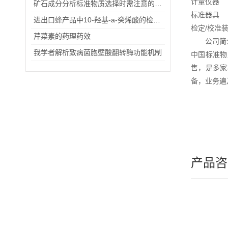
计量仪器
矿石成分分析标准物质选择时需注意的事项
标准器具
进出口蜂产品中10-羟基-a-癸烯酸的检验方法（一）
检定/校准
芹菜素的药理药效
公司简
我学者解析致病菌胞壁酸翻转酶功能机制
中国标准物
售，是多家
备，业务遍
产品咨