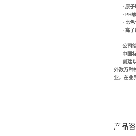
· 原
· P
· 比
· 离
公司
中国
创建
外数万种
业，在业
产品咨