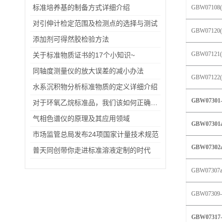
标准培养基的制备方式详细介绍
GBW07108(
对引伸计检定范围及检测点的选择与测试
GBW07120(
添加剂可得然胶检验方法
GBW07121(
关于标准物质证书的17个小知识~
同轴度测量仪的放大误差的减小办法
GBW07122(
水系沉积物分析标准物质的定义详细介绍
GBW07301-
对于环氧乙烷标准品，我们该如何正确使用？
气相色谱仪的原理及其应用领域
GBW07301a
市场监管总局发布24项国家计量技术规范
GBW0730
2
普天同创带你走进标准溶液定制的时代
GBW0730
7
GBW07309-
GBW07317