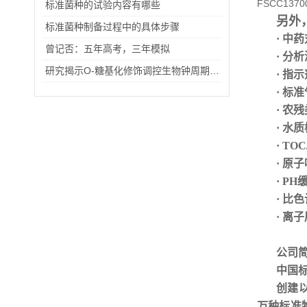
FSCC137
标准菌种的试验内容有哪些
另外
标准菌种制备过程中的具体步骤
· 中
曾记否：五年高考，三年模拟
· 分
研究揭示O-糖基化修饰调控生物钟周期的分子机制
· 指
·
标准
· 农
· 水
· TO
· 原
· P
· 比
· 离
公司
中国
创建
万种标准