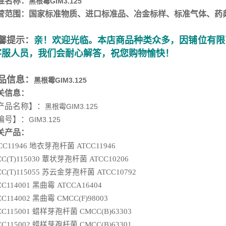
准名称：
黑根霉GIM3.125
营范围：国家标准物质、进口标准品、冶金标样、标准气体、药
馨提示：
亲！欢迎光临。本店商品种类众多，因铺位有限
客服人员，我们会耐心解答，祝您购物愉快！
品信息：
黑根霉GIM3.125
关信息：
产品名称
】：
黑根霉GIM3.125
编号】：
GIM3.125
关产品：
CC11946 地衣芽孢杆菌 ATCC11946
CC(T)115030 蕈状芽孢杆菌 ATCC10206
CC(T)115055 苏云金芽孢杆菌 ATCC10792
CC114001 黑曲霉 ATCCA16404
CC114002 黑曲霉 CMCC(F)98003
CC115001 蜡样芽孢杆菌 CMCC(B)63303
CC115002 蜡样芽孢杆菌 CMCC(B)63301