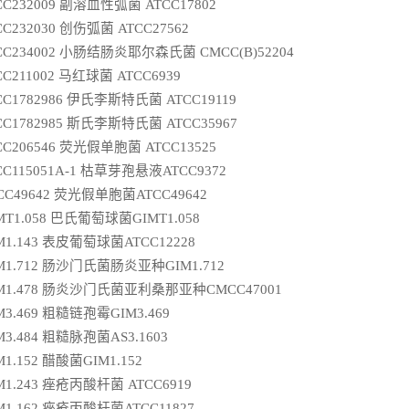
CC232009 副溶血性弧菌 ATCC17802
CC232030 创伤弧菌 ATCC27562
CC234002 小肠结肠炎耶尔森氏菌 CMCC(B)52204
CC211002 马红球菌 ATCC6939
CC1782986 伊氏李斯特氏菌 ATCC19119
CC1782985 斯氏李斯特氏菌 ATCC35967
CC206546 荧光假单胞菌 ATCC13525
CC115051A-1 枯草芽孢悬液ATCC9372
CC49642 荧光假单胞菌ATCC49642
MT1.058 巴氏葡萄球菌GIMT1.058
M1.143 表皮葡萄球菌ATCC12228
M1.712 肠沙门氏菌肠炎亚种GIM1.712
M1.478 肠炎沙门氏菌亚利桑那亚种CMCC47001
M3.469 粗糙链孢霉GIM3.469
M3.484 粗糙脉孢菌AS3.1603
M1.152 醋酸菌GIM1.152
M1.243 痤疮丙酸杆菌 ATCC6919
M1.162 痤疮丙酸杆菌ATCC11827