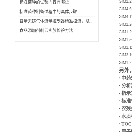
GIM1.
标准菌种的试验内容有哪些
GIM4.
标准菌种制备过程中的具体步骤
GIM4.
普量天铸气体流量控制器精准控流，赋能多领域！
GIM1.
食品添加剂刺云实胶检验方法
GIM1.
GIM1.
GIM1.
GIM3.
GIM1
另外
· 中
· 分
· 指
·
标准
· 农
· 水
· TO
· 原