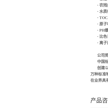
· 农
· 水
· TO
· 原
· P
· 比
· 离
公司
中国
创建
万种标准
在业界具
产品咨