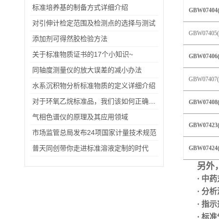
标准培养基的制备方式详细介绍
GBW07404(
对引伸计检定范围及检测点的选择与测试
GBW07405(
添加剂可得然胶检验方法
关于标准物质证书的17个小知识~
GBW07406(
同轴度测量仪的放大误差的减小办法
GBW07407(
水系沉积物分析标准物质的定义详细介绍
对于环氧乙烷标准品，我们该如何正确使用？
GBW07408(
气相色谱仪的原理及其应用领域
GBW07423(
市场监管总局发布24项国家计量技术规范
普天同创带你走进标准溶液定制的时代
GBW07424(
另外
· 中
· 分
· 指
·
标准